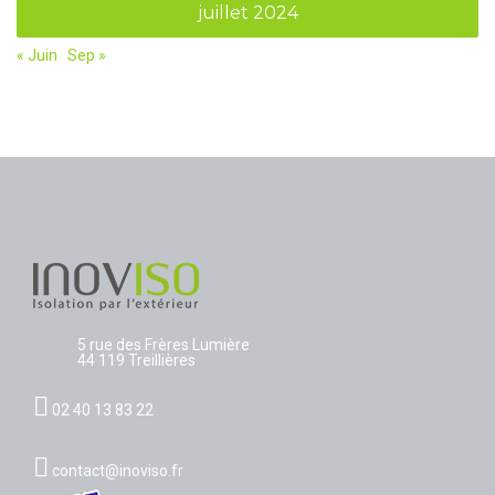
juillet 2024
« Juin
Sep »
5 rue des Frères Lumière
44 119 Treillières
02 40 13 83 22
contact@inoviso.fr