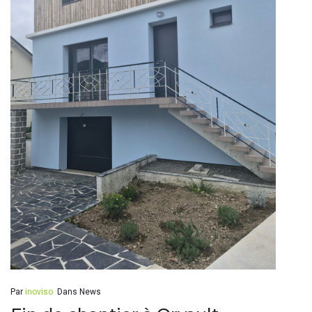
Par
inoviso
Dans
News