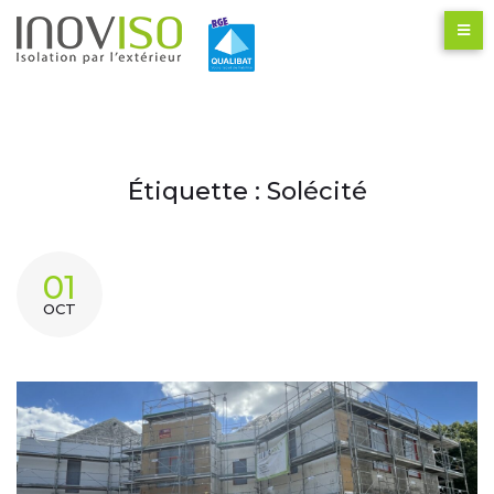
Étiquette :
Solécité
01
OCT