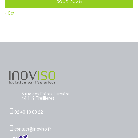
août 2026
« Oct
5 rue des Frères Lumière
44 119 Treillières
02 40 13 83 22
contact@inoviso.fr