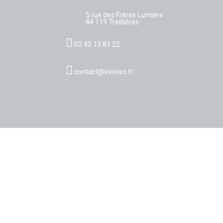
5 rue des Frères Lumière
44 119 Treillières
02 40 13 83 22
contact@inoviso.fr